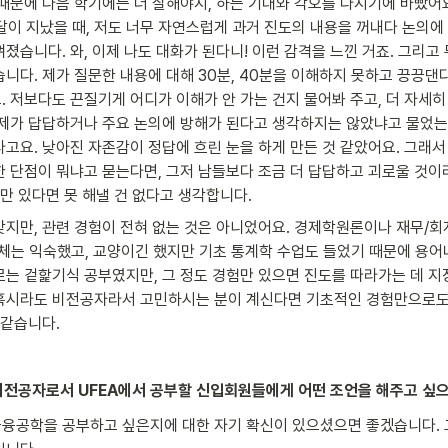
때문에 다음 학기에는 더 잘해야지, 하는 기대와 각오를 다지기에 바빴어요
한 달이 지났을 때, 저도 너무 자연스럽게 과거 진도의 내용을 꺼내다 논의에
졌습니다. 와, 이제 나도 대화가 된다니! 이런 감격을 느낀 거죠. 그리
니다. 제가 질문한 내용에 대해 30분, 40분을 이해하지 못하고 끙끙댄다
. 저보다도 끈질기게 어디가 이해가 안 가는 건지 물어봐 주고, 더 자세
 제가 답답하거나 주요 논의에 방해가 된다고 생각하지는 않았냐고 물었는데
라고요. 낮아진 자존감이 정답에 흐린 눈을 하게 만든 것 같았어요. 그래서
한 단점이 뭐냐고 묻는다면, 그저 남들보다 조금 더 답답하고 괴로울 것이
지만 있다면 못 해낼 건 없다고 생각합니다.
맞지만, 관련 경험이 전혀 없는 것은 아니었어요. 경제학원론이나 재무/회
틀 자체는 익숙했고, 교양이긴 했지만 기초 통계학 수업도 들었기 때문에 용어
는 겉핥기식 공부였지만, 그 정도 경험만 있으면 진도를 따라가는 데 지장
혹시라도 비전공자라서 고민하시는 분이 계신다면 기초적인 경험만으로도 
 같습니다.
학 비전공자로서 UFEA에서 공부할 신입회원들에게 어떤 조언을 해주고 싶
융공학을 공부하고 싶은지에 대한 자기 확신이 있으셨으면 좋겠습니다. 