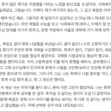
 흔치 않은 계기로 지원했을 거라는 느낌을 받으셨을 것 같아요. 사회복지
실제로도 그렇습니다. 어쩌다 제가 여기까지 왔는지, 그 길고 복잡한 이야
야 하긴 해요. 그렇지만 제 일대기가 궁금하신 건 아닐 테니 최대한 간추
이었습니다. 자연 계열로 수능을 보고 ‘사회복지’학과라니, 이해가 잘 안
모님 반대를 이기지 못하고, 반항 차원에서 서울로 대학에 가기 위해 성적
, 목표도 없이 멍한 나날들을 보냈습니다. 꿈이 없으니 수강 신청하기도 
을 찾다가 우연히 회계 과목을 수강했어요. 회계가 뭔지, 기업이 뭔지, 
때의 관성으로 수업을 열심히 들었어요. 과제랑 시험공부도 열심히 했고요. 
1등을 했더라고요. 아직 고등학생의 티를 벗지 못했을 때라서, 공부했으
그리고 그때 교수님께서 진지하게 회계사 시험을 고민해 보라고 조언해 주셨어
위한 준비생’이 되었어요. 그러니까 그냥, 나는 회계사 시험 준비할 거다
 회계 수업 챙겨 듣고, 뭐 그 정도만 했어요.
살면서 세상 사는 이야기를 듣다 보니, 문득 이런 고민이 들었어요. 나는 회계
명해서 회계 공부를 한 걸까. 후자일 것 같다는 생각이 조금 더 짙었어요
문에 똑같은 경제 시사 이야기를 들어도 보이는 게 다른 것 같다는 생각이
고 결심했습니다. 이때 선택한 곳이 바로 UFEA입니다.