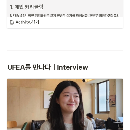
1. 메인 커리큘럼
UFEA 41기 메인 커리큘럼은 크게 전반부 이자율 파생상품, 후반부 외환파생상품의 
핵심 주제로 구성되어 있습니다.
Activity_41기
1.1. 전반부
Pietro Veronesi (2010) Fixed Income Securities 교재를 활용하여 이
자율파생상품을 학습합니다.
선물, 옵션, 스왑 등 파생상품의 전반적인 개념부터 가격 결정원리, 헤지 
전략, 수치적 기법까지 폭넓게 학습합니다.
1.2. 후반부
UFEA를 만나다 | Interview
Giles Jewitt (2015) Fx Derivatives Trader School 교재를 중심으로 
Ian Clark (2011) Foreign exchange option pricing을 참고하여 외환파
2. Emanuel Derman의 The Volatility Smile
생상품을 학습합니다.